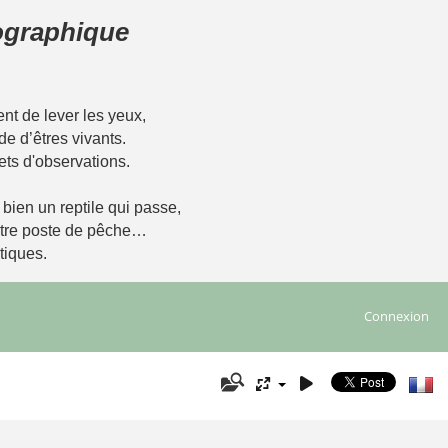
tographique
t de lever les yeux,
de d’êtres vivants.
ets d'observations.
u bien un reptile qui passe,
notre poste de pêche…
tiques.
Connexion