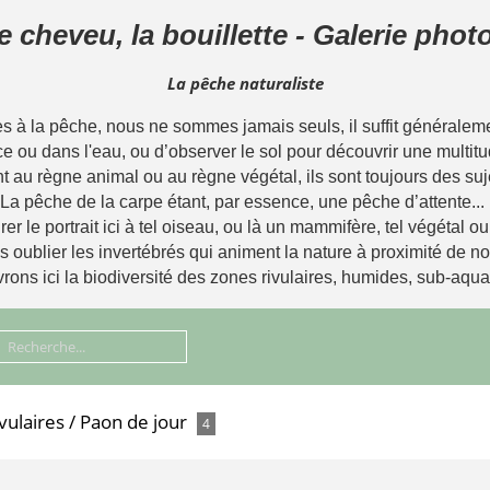
le cheveu, la bouillette - Galerie pho
La pêche naturaliste
à la pêche, nous ne sommes jamais seuls, il suffit généralemen
ce ou dans l'eau, ou d’observer le sol pour découvrir une multitu
t au règne animal ou au règne végétal, ils sont toujours des suj
La pêche de la carpe étant, par essence, une pêche d’attente...
rer le portrait ici à tel oiseau, ou là un mammifère, tel végétal o
ns oublier les invertébrés qui animent la nature à proximité de 
ons ici la biodiversité des zones rivulaires, humides, sub-aqua
vulaires
/
Paon de jour
4