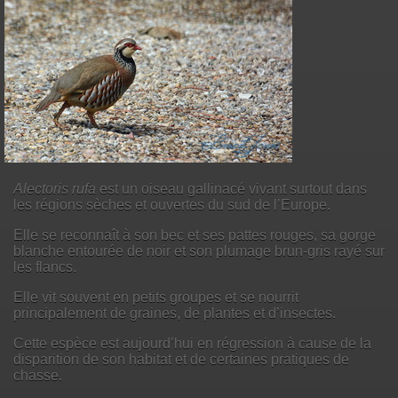
Alectoris rufa
est un oiseau gallinacé vivant surtout dans
les régions sèches et ouvertes du sud de l’Europe.
Elle se reconnaît à son bec et ses pattes rouges, sa gorge
blanche entourée de noir et son plumage brun-gris rayé sur
les flancs.
Elle vit souvent en petits groupes et se nourrit
principalement de graines, de plantes et d’insectes.
Cette espèce est aujourd’hui en régression à cause de la
disparition de son habitat et de certaines pratiques de
chasse.