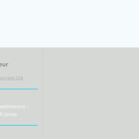
eur
Copyright CCB
webmestre :
ît Jonas