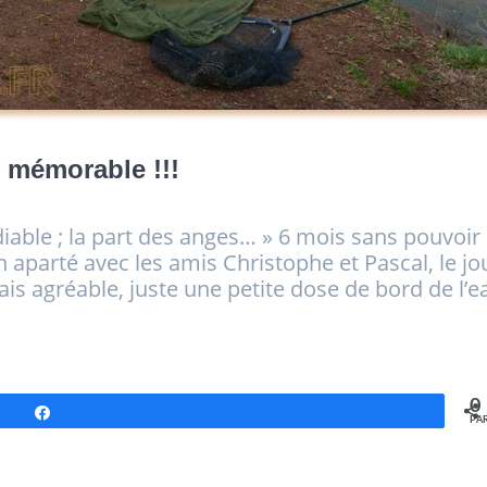
 mémorable !!!
diable ; la part des anges… » 6 mois sans pouvoir
n aparté avec les amis Christophe et Pascal, le jo
ais agréable, juste une petite dose de bord de l’e
0
Partagez
PA