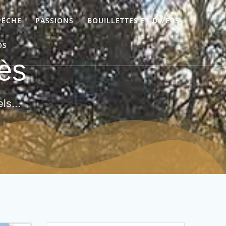
PÊCHE
PASSIONS
BOUILLETTES ET DIVERS
OS
hès
ls...