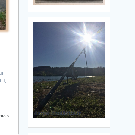
ur
au,
RTAGES