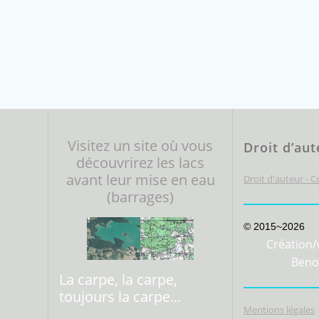
Visitez un site où vous
Droit d’aut
découvrirez les lacs
avant leur mise en eau
Droit d'auteur - 
(barrages)
© 2015~2026
Création/
Beno
La carpe, la carpe,
toujours la carpe...
Mentions légales