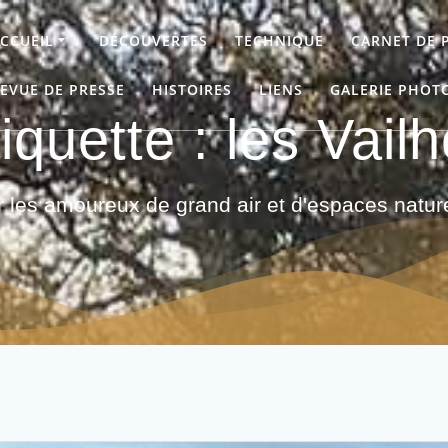
CCUEIL
DÉCOUVERTES
TECHNIQUE
CARNET DE 
EVUE DE PRESSE
HISTOIRES
LIENS
GALERIE PHOT
iquette :
les Vail
 les amoureux de grand air et d'espaces nature