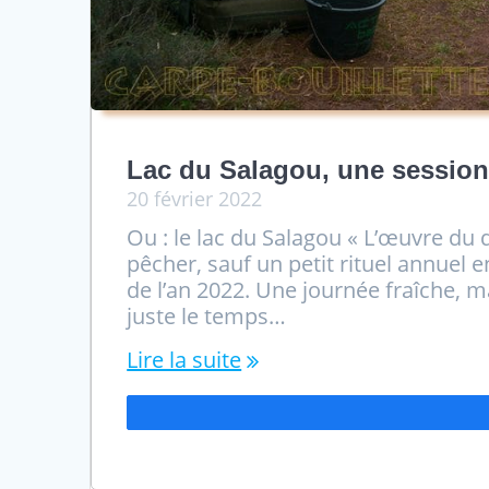
Lac du Salagou, une session
20 février 2022
Ou : le lac du Salagou « L’œuvre du 
pêcher, sauf un petit rituel annuel e
de l’an 2022. Une journée fraîche, m
juste le temps…
Lire la suite