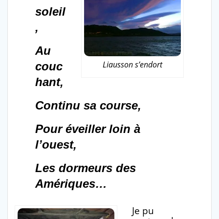
soleil
,
Au
Liausson s’endort
couc
hant,
Continu sa course,
Pour éveiller loin à
l’ouest,
Les dormeurs des
Amériques…
Je pu