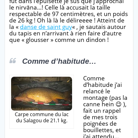
fut dans l’épuisette je sus que j’approchai
le nirvāna…! Celle là accusait la taille
respectable de 97 centimètres, et un poids
de 26 kg ! Oh là là le délireeee ! Atteint de
la «
danse de saint guy
« , je sautais autour
du tapis en n’arrivant à rien faire d’autre
que « glousser » comme un dindon !
Comme d’habitude…
Comme
d’habitude j’ai
relancé le
montage (pas la
canne hein 😉 ),
fait un rappel
Carpe commune du lac
de mes trois
du Salagou de 21.1 kg.
poignées de
bouillettes, et
j’ai attendu…