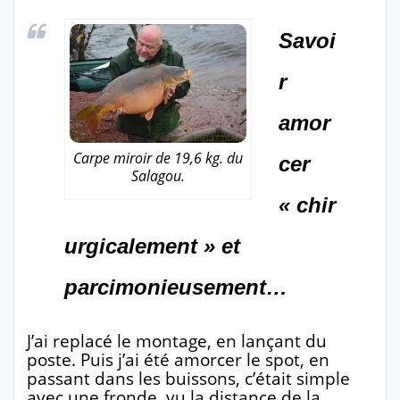
Savoi
r
amor
Carpe miroir de 19,6 kg. du
cer
Salagou.
« chir
urgicalement » et
parcimonieusement…
J’ai replacé le montage, en lançant du
poste. Puis j’ai été amorcer le spot, en
passant dans les buissons, c’était simple
avec une fronde, vu la distance de la