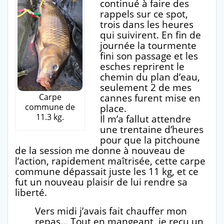
continué à faire des
rappels sur ce spot,
trois dans les heures
qui suivirent. En fin de
journée la tourmente
fini son passage et les
esches reprirent le
chemin du plan d’eau,
seulement 2 de mes
cannes furent mise en
Carpe
commune de
place.
11.3 kg.
Il m’a fallut attendre
une trentaine d’heures
pour que la pitchoune
de la session me donne à nouveau de
l’action, rapidement maîtrisée, cette carpe
commune dépassait juste les 11 kg, et ce
fut un nouveau plaisir de lui rendre sa
liberté.
Vers midi j’avais fait chauffer mon
repas… Tout en mangeant, je reçu un