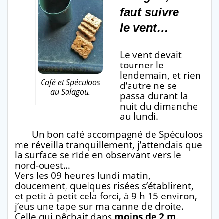
faut suivre
le vent…
Le vent devait
tourner le
lendemain, et rien
Café et Spéculoos
d’autre ne se
au Salagou.
passa durant la
nuit du dimanche
au lundi.
Un bon café accompagné de Spéculoos
me réveilla tranquillement, j’attendais que
la surface se ride en observant vers le
nord-ouest…
Vers les 09 heures lundi matin,
doucement, quelques risées s’établirent,
et petit à petit cela forci, à 9 h 15 environ,
j’eus une tape sur ma canne de droite.
Celle qui pêchait dans
moins de 2 m.