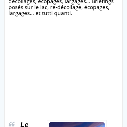
décollages, écopages, largages… Briefings
posés sur le lac, re-décollage, écopages,
largages… et tutti quanti.
Le