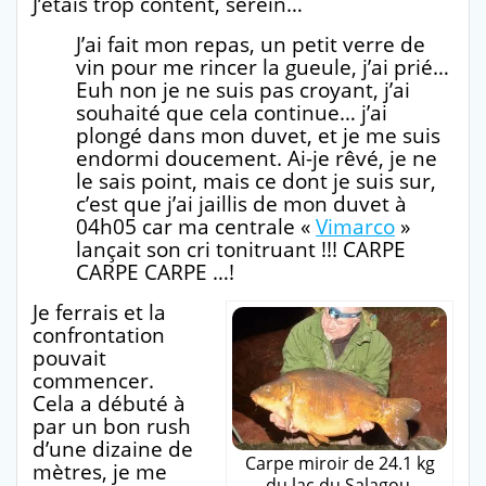
J’étais trop content, serein…
J’ai fait mon repas, un petit verre de
vin pour me rincer la gueule, j’ai prié…
Euh non je ne suis pas croyant, j’ai
souhaité que cela continue… j’ai
plongé dans mon duvet, et je me suis
endormi doucement. Ai-je rêvé, je ne
le sais point, mais ce dont je suis sur,
c’est que j’ai jaillis de mon duvet à
04h05 car ma centrale «
Vimarco
»
lançait son cri tonitruant !!! CARPE
CARPE CARPE …!
Je ferrais et la
confrontation
pouvait
commencer.
Cela a débuté à
par un bon rush
d’une dizaine de
Carpe miroir de 24.1 kg
mètres, je me
du lac du Salagou.