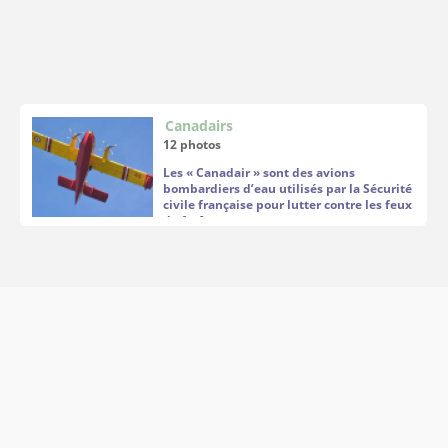
Canadairs
12 photos
Les «
Canadair
» sont des avions
bombardiers d’eau utilisés par la Sécurité
civile française pour lutter contre les feux
de forêt.
La France possède actuellement 12
Canadair CL-415, principalement basés à
Nîmes-Garons. Ces avions amphibies
peuvent écoper plus de 6 000 litres d’eau
en quelques secondes directement sur la
mer ou les lacs avant de larguer leur
chargement sur les incendies.
Très utilisés chaque été, surtout dans le
sud de la France, ils jouent un rôle
essentiel face à l’augmentation des
incendies liée au changement climatique.
Cependant, la flotte française vieillit :