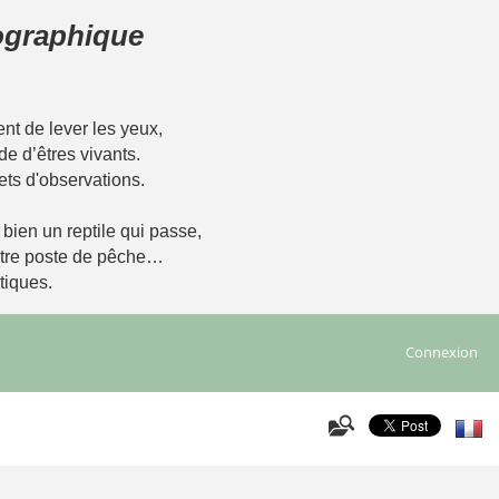
tographique
t de lever les yeux,
de d’êtres vivants.
ets d'observations.
u bien un reptile qui passe,
notre poste de pêche…
tiques.
Connexion