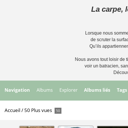
La carpe, 
Lorsque nous sommes 
de scruter la surfa
Qu’ils appartiennen
Nous avons tout loisir de ti
voir un batracien, sa
Découvr
Navigation
Albums
Explorer
Albums liés
Tags
Accueil
/
50 Plus vues
50