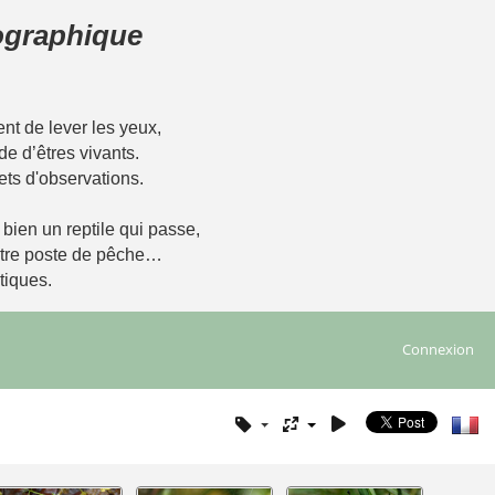
tographique
t de lever les yeux,
de d’êtres vivants.
ets d'observations.
u bien un reptile qui passe,
notre poste de pêche…
tiques.
Connexion