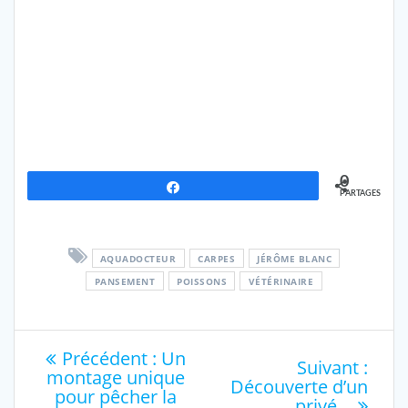
0
Partagez
PARTAGES
AQUADOCTEUR
CARPES
JÉRÔME BLANC
PANSEMENT
POISSONS
VÉTÉRINAIRE
Navigation
Article
Précédent :
Un
Artic
Suivant :
précédent
montage unique
de
suiv
Découverte d’un
:
pour pêcher la
:
privé…