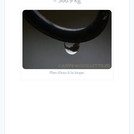
= 566.9 kg
Plan d’eau à la loupe.