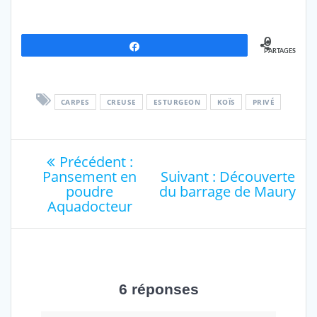
0
Partagez
PARTAGES
CARPES
CREUSE
ESTURGEON
KOÏS
PRIVÉ
Navigation
Article
Précédent :
précédent
Article
Pansement en
Suivant :
Découverte
de
:
suivant
poudre
du barrage de Maury
:
Aquadocteur
l’article
6 réponses