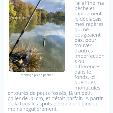
j’ai affiné ma
pêche et
rapidement
je déplaçais
mes repères
qui ne
bougeaient
pas, pour
trouver
d’autres
imperfection
s ou
différences
dans le
Montage prêt à pêcher.
fonds, ici
quelques
monticules
entourés de petits fossés, là un petit
palier de 20 cm, et c’était parfait. À partir
de là tous les spots déroulaient plus ou
moins régulièrement.