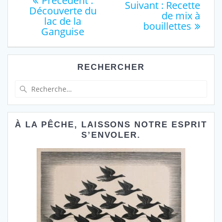
Précédent :
Article
Suivant :
Recette
précédent
Découverte du
de
suivant
de mix à
:
lac de la
:
bouillettes
Ganguise
l’article
RECHERCHER
Recherche
pour
:
À LA PÊCHE, LAISSONS NOTRE ESPRIT
S’ENVOLER.