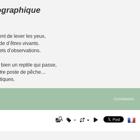
tographique
t de lever les yeux,
de d’êtres vivants.
ets d'observations.
u bien un reptile qui passe,
notre poste de pêche…
tiques.
Connexion