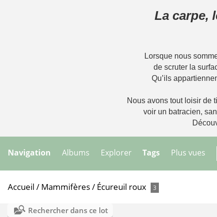
La carpe, 
Lorsque nous sommes 
de scruter la surfa
Qu’ils appartiennen
Nous avons tout loisir de ti
voir un batracien, sa
Découvr
Navigation
Albums
Explorer
Tags
Plus vues
Accueil
/
Mammifères
/
Écureuil roux
3
Rechercher dans ce lot