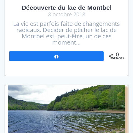
Découverte du lac de Montbel
8 octobre 2018
La vie est parfois faite de changements
radicaux. Décider de pêcher le lac de
Montbel est, peut-être, un de ces
moment…
0
Partagez
PARTAGES