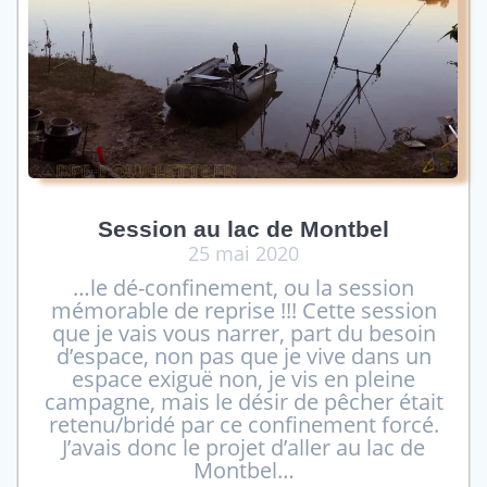
Session au lac de Montbel
25 mai 2020
…le dé-confinement, ou la session
mémorable de reprise !!! Cette session
que je vais vous narrer, part du besoin
d’espace, non pas que je vive dans un
espace exiguë non, je vis en pleine
campagne, mais le désir de pêcher était
retenu/bridé par ce confinement forcé.
J’avais donc le projet d’aller au lac de
Montbel…